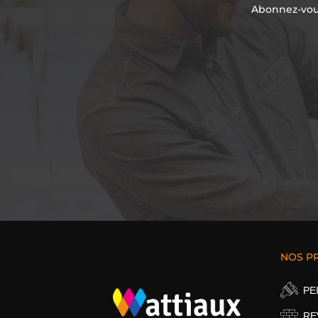
Abonnez-vous
NOS P
PE
RE