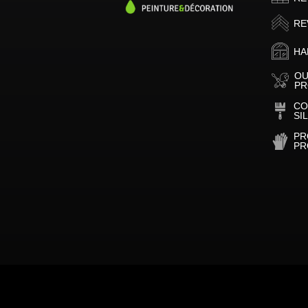
RE
HA
OU
PR
CO
SI
PR
PR