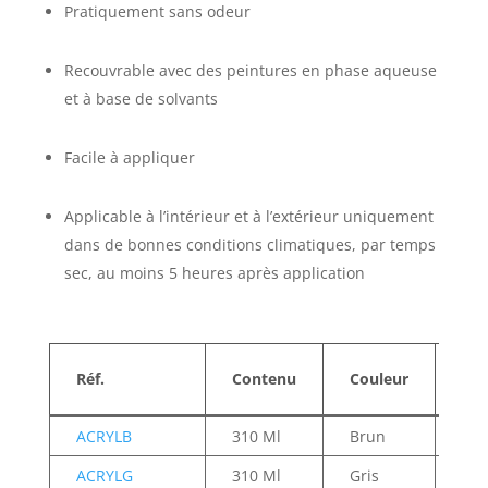
Pratiquement sans odeur
Recouvrable avec des peintures en phase aqueuse
et à base de solvants
Facile à appliquer
Applicable à l’intérieur et à l’extérieur uniquement
dans de bonnes conditions climatiques, par temps
sec, au moins 5 heures après application
Cou
Réf.
Contenu
Couleur
(Ba
ACRYLB
310 Ml
Brun
Br
ACRYLG
310 Ml
Gris
Gri