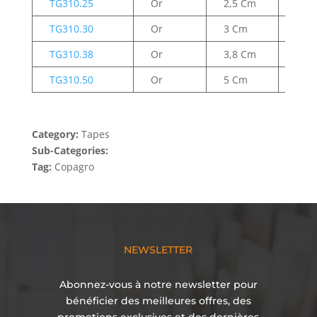
TG310.25
Or
2,5 Cm
50 M
TG310.30
Or
3 Cm
50 M
TG310.38
Or
3,8 Cm
50 M
TG310.50
Or
5 Cm
50 M
Category:
Tapes
Sub-Categories:
Tag:
Copagro
NEWSLETTER
Abonnez-vous à notre newsletter pour
bénéficier des meilleures offres, des