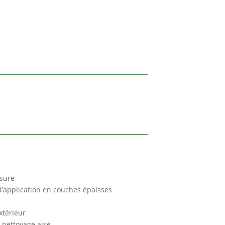
usure
’application en couches épaisses
xtérieur
- nettoyage aisé