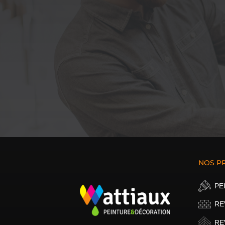
NOS P
PE
RE
RE