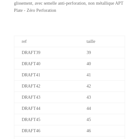
glissement, avec semelle anti-perforation, non métallique APT
Plate - Zéro Perforation
ref
taille
DRAFT39
39
DRAFT40
40
DRAFT41
41
DRAFT42
42
DRAFT43
43
DRAFT44
44
DRAFT45
45
DRAFT46
46