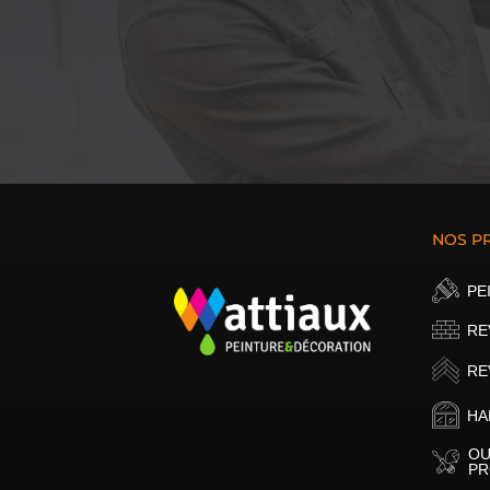
NOS P
PE
RE
RE
HA
OU
PR