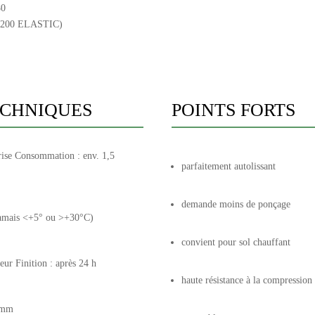
80
200 ELASTIC)
ECHNIQUES
POINTS FORTS
grise Consommation : env. 1,5
parfaitement autolissant
demande moins de ponçage
jamais <+5° ou >+30°C)
convient pour sol chauffant
ur Finition : après 24 h
haute résistance à la compression
2 mm