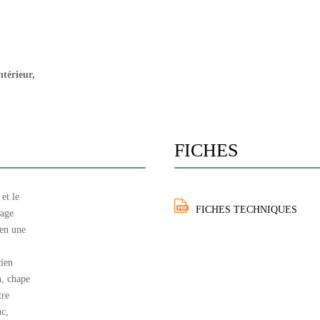
ntérieur,
FICHES
et le
FICHES TECHNIQUES
hage
 en une
cien
n, chape
tre
uc,