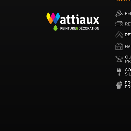
PE
RE
RE
HA
OU
PR
CO
SI
PR
PR