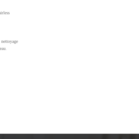
irless
e nettoyage
eau.