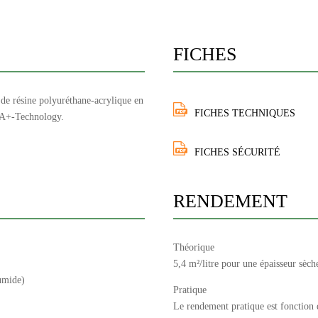
FICHES
 de résine polyuréthane-acrylique en
FICHES TECHNIQUES
LTA+-Technology.
FICHES SÉCURITÉ
RENDEMENT
Théorique
5,4 m²/litre pour une épaisseur sèc
umide)
Pratique
Le rendement pratique est fonction de