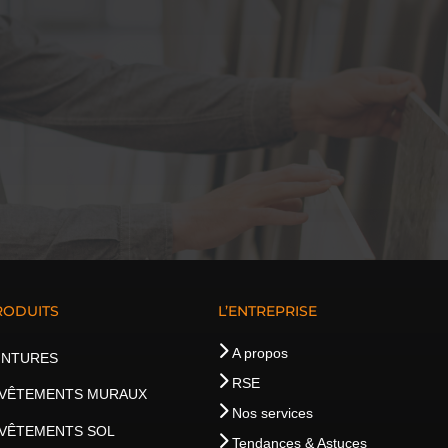
RODUITS
L’ENTREPRISE
A propos
INTURES
RSE
VÊTEMENTS MURAUX
Nos services
VÊTEMENTS SOL
Tendances & Astuces