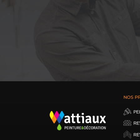
NOS P
PE
RE
RE