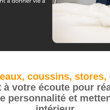
t à donner vie à
eaux, coussins, stores, 
 à votre écoute pour ré
re personnalité et mette
intérieur