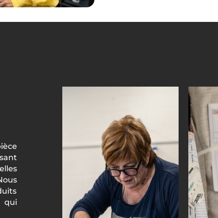
pièce
isant
elles
Nous
duits
s qui