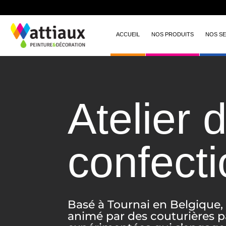
ACCUEIL
NOS PRODUITS
NOS SE
Atelier 
confect
Basé à Tournai en Belgique, 
animé par des couturières p